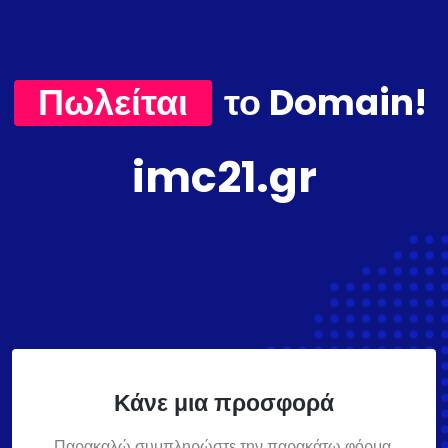
Πωλείται
το Domain!
imc21.gr
Κάνε μια προσφορά
Παρακαλώ συμπληρώστε την παρακάτω φόρμα,